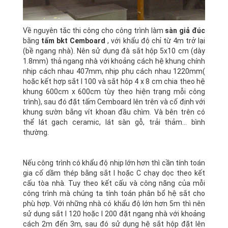
Về nguyên tắc thi công cho công trình làm
sàn giả đúc
bằng
tấm bkt Cemboard
, với khẩu độ chỉ từ 4m trở lại
(bề ngang nhà). Nên sử dụng đà sắt hộp 5x10 cm (dày
1.8mm) thả ngang nhà với khoảng cách hệ khung chính
nhịp cách nhau 407mm, nhịp phụ cách nhau 1220mm(
hoặc kết hợp sắt I 100 và sắt hôp 4 x 8 cm chia theo hệ
khung 600cm x 600cm tùy theo hiện trạng mỗi công
trình), sau đó đặt tấm Cemboard lên trên và cố định với
khung sườn bằng vít khoan đầu chìm. Và bên trên có
thể lát gạch ceramic, lát sàn gỗ, trải thảm... bình
thường.
Nếu công trình có khẩu độ nhịp lớn hơn thì cần tính toán
gia cố dầm thép bằng sắt I hoặc C chạy dọc theo kết
cấu tòa nhà. Tuy theo kết cấu và công năng của mỗi
công trình mà chúng ta tính toán phân bổ hệ sắt cho
phù hợp. Với những nhà có khẩu độ lớn hơn 5m thì nên
sử dụng sắt I 120 hoặc I 200 đặt ngang nhà với khoảng
cách 2m đến 3m, sau đó sử dụng hệ sắt hộp đặt lên