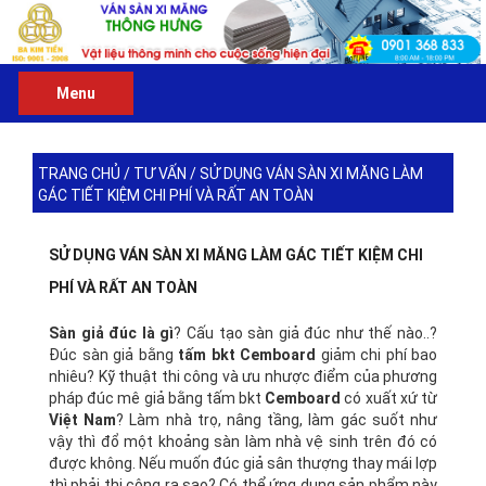
Menu
TRANG CHỦ
/
TƯ VẤN
/
SỬ DỤNG VÁN SÀN XI MĂNG LÀM
GÁC TIẾT KIỆM CHI PHÍ VÀ RẤT AN TOÀN
SỬ DỤNG VÁN SÀN XI MĂNG LÀM GÁC TIẾT KIỆM CHI
PHÍ VÀ RẤT AN TOÀN
Sàn giả đúc là gì
? Cấu tạo sàn giả đúc như thế nào..?
Đúc sàn giả bằng
tấm bkt Cemboard
giảm chi phí bao
nhiêu? Kỹ thuật thi công và ưu nhược điểm của phương
pháp đúc mê giả bằng tấm bkt
Cemboard
có xuất xứ từ
Việt Nam
? Làm nhà trọ, nâng tầng, làm gác suốt như
vậy thì đổ một khoảng sàn làm nhà vệ sinh trên đó có
được không. Nếu muốn đúc giả sân thượng thay mái lợp
thì phải thi công ra sao? Có thể ứng dụng sản phẩm này