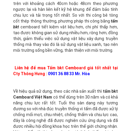
trên với khoảng cách 40cm hoặc 48cm theo phương
ngược lại và hàn liên kết kỹ hệ khung để đảm bảo tính
chịu lực và tải trọng tốt nhất. So với thi công bê tông
cốt thép thông thường, phương pháp thi công bằng
tấm
bkt
cemboard tiết kiệm vật liệu hơn, chi phí thấp hơn,
tạo được không gian sử dụng nhiều hơn, rộng hơn; đồng
thời, giảm thiểu việc sử dụng vật liệu xây dựng truyền
thống mà thay vào đó là sử dụng vật liệu xanh, tạo nên
môi trường sống bền vững, thân thiện với môi trường.
Liên hệ để mua Tấm bkt Cemboard giá tốt nhất tại
Cty Thông Hưng :
0901 36 88 33 Mr. Hòa
Về hiệu quả sử dụng, theo các nhà sản xuất thì
tấm bkt
Cemboard Việt Nam
có thể dùng trên 30 năm và có khả
năng chịu lực rất tốt. Tuổi thọ sàn dạng này tương
đương so với nhà đúc truyền thống vì tấm đã được xử lý
chống mối mọt, chịu nhiệt, chống thấm và chịu lực cao,
đây là công nghệ đã được nghiên cứu ứng dụng và đã
đươc nhiều hội đồng khoa học trên thế giới chứng nhận.