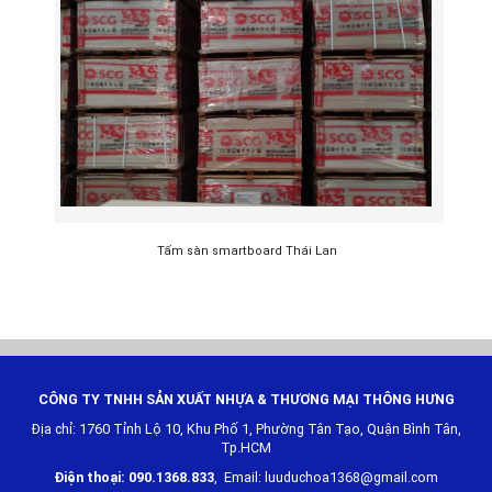
Tấm sàn smartboard Thái Lan
CÔNG TY TNHH SẢN XUẤT NHỰA & THƯƠNG MẠI
THÔNG HƯNG
Địa chỉ: 1760 Tỉnh Lộ 10, Khu Phố 1, Phường Tân Tạo, Quận Bình Tân,
Tp.HCM
Điện thoại: 090.1368.833
, Email: luuduchoa1368@gmail.com