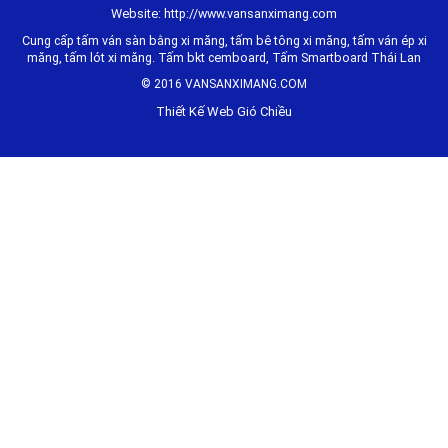
Website: http://www.vansanximang.com
Cung cấp tấm ván sàn bằng xi măng, tấm bê tông xi măng, tấm ván ép xi
măng, tấm lót xi măng. Tấm bkt cemboard, Tấm Smartboard Thái Lan
© 2016 VANSANXIMANG.COM
Thiết Kế Web Gió Chiều