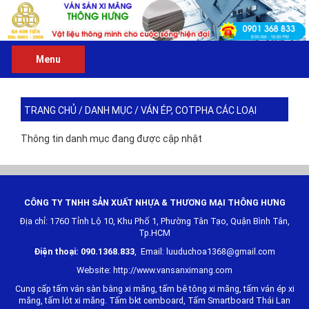
Menu
TRANG CHỦ
/
DANH MỤC
/
VÁN ÉP, COTPHA CÁC LOẠI
Thông tin danh mục đang được cập nhật
CÔNG TY TNHH SẢN XUẤT NHỰA & THƯƠNG MẠI
THÔNG HƯNG
Địa chỉ: 1760 Tỉnh Lộ 10, Khu Phố 1, Phường Tân Tạo, Quận Bình Tân,
Tp.HCM
Điện thoại: 090.1368.833
, Email: luuduchoa1368@gmail.com
Website: http://www.vansanximang.com
Cung cấp tấm ván sàn bằng xi măng, tấm bê tông xi măng, tấm ván ép xi
măng, tấm lót xi măng. Tấm bkt cemboard, Tấm Smartboard Thái Lan